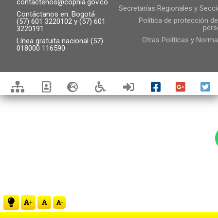
contactenos@copnia.gov.co
Secretarías Regionales y Secc
Contáctanos en: Bogotá
Política de protección d
(57) 601 3220102 y (57) 601
pers
3220191
Otras Políticas y Norma
Línea gratuita nacional (57)
018000 116590
+
-