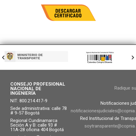
CONSEJO PROFESIONAL
Radique s
NACIONAL DE
INGENIERÍA
NIT: 800.214.417-9
Notificaciones jud
Sede administrativa: calle 78
notificacionesjudiciales@copnia
# 9-57 Bogotá
Red Institucional de Transp
Regional Cundinamarca
Seción A y B: calle 93 #
soytransparente@copnia.
11A-28 oficina 404 Bogotá