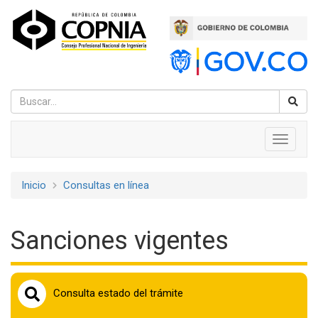
Pasar
al
contenido
principal
Navegación
Toggle
navigati
principal
Inicio
Consultas en línea
Sobrescribir
enlaces
Sanciones vigentes
de
ayuda
a
Consulta estado del trámite