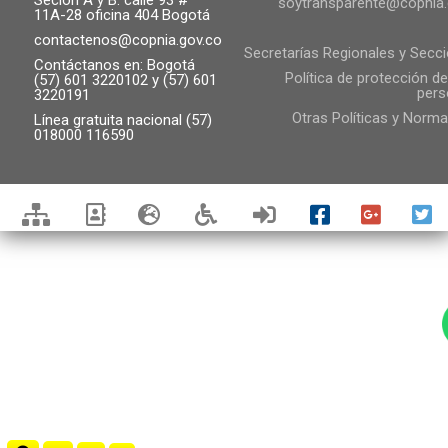
Seción A y B: calle 93 #
soytransparente@copnia.
11A-28 oficina 404 Bogotá
contactenos@copnia.gov.co
Secretarías Regionales y Secc
Contáctanos en: Bogotá
Política de protección d
(57) 601 3220102 y (57) 601
pers
3220191
Otras Políticas y Norma
Línea gratuita nacional (57)
018000 116590