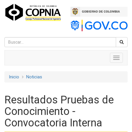
Pasar
al
contenido
principal
Navegación
Toggle
navigati
principal
Inicio
Noticias
Sobrescribir
enlaces
Resultados Pruebas de
de
Conocimiento -
ayuda
Convocatoria Interna
a