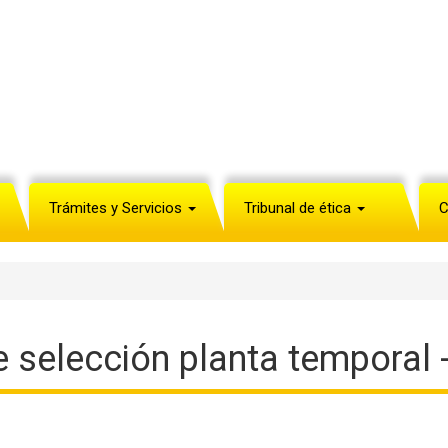
Trámites y Servicios
Tribunal de ética
C
selección planta temporal -