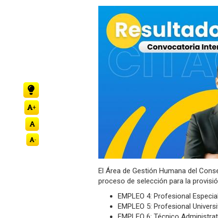
la
navegación
+
-
El Área de Gestión Humana del Consej
proceso de selección para la provisi
EMPLEO 4: Profesional Especial
EMPLEO 5: Profesional Universi
EMPLEO 6: Técnico Administrati