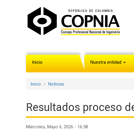
Pasar
al
contenido
principal
Inicio
Nuestra entidad
Navegación
principal
Inicio
Noticias
Sobrescribir
enlaces
Resultados proceso de 
de
ayuda
Miércoles, Mayo 6, 2026 - 16:58
a