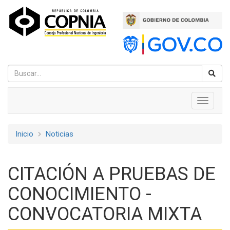
Pasar
al
contenido
principal
Navegación
Toggle
navigati
principal
Inicio
Noticias
Sobrescribir
enlaces
CITACIÓN A PRUEBAS DE
de
CONOCIMIENTO -
ayuda
CONVOCATORIA MIXTA
a