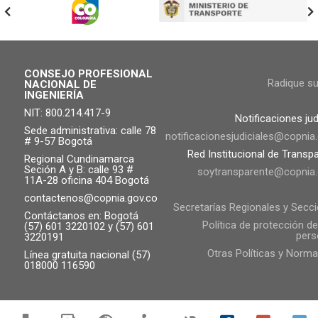
CONSEJO PROFESIONAL
Radique s
NACIONAL DE
INGENIERÍA
NIT: 800.214.417-9
Notificaciones jud
Sede administrativa: calle 78
notificacionesjudiciales@copnia
# 9-57 Bogotá
Red Institucional de Transp
Regional Cundinamarca
Seción A y B: calle 93 #
soytransparente@copnia.
11A-28 oficina 404 Bogotá
contactenos@copnia.gov.co
Secretarías Regionales y Secc
Contáctanos en: Bogotá
Política de protección d
(57) 601 3220102 y (57) 601
pers
3220191
Otras Políticas y Norma
Línea gratuita nacional (57)
018000 116590