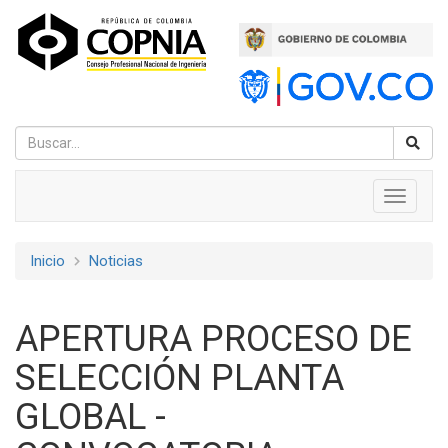
Pasar
al
contenido
principal
Navegación
Toggle
navigati
principal
Inicio
Noticias
Sobrescribir
enlaces
APERTURA PROCESO DE
de
SELECCIÓN PLANTA
ayuda
GLOBAL -
a