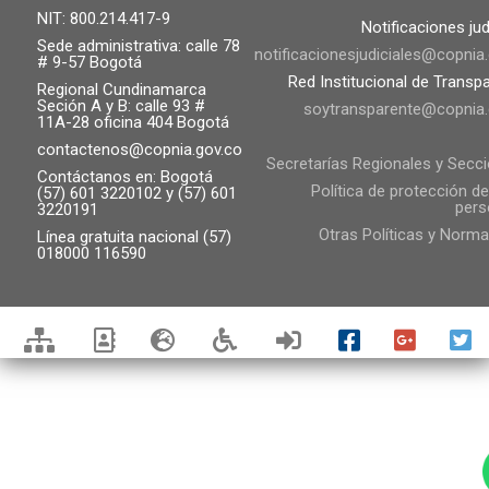
NIT: 800.214.417-9
Notificaciones jud
Sede administrativa: calle 78
notificacionesjudiciales@copnia
# 9-57 Bogotá
Red Institucional de Transp
Regional Cundinamarca
Seción A y B: calle 93 #
soytransparente@copnia.
11A-28 oficina 404 Bogotá
contactenos@copnia.gov.co
Secretarías Regionales y Secc
Contáctanos en: Bogotá
Política de protección d
(57) 601 3220102 y (57) 601
pers
3220191
Otras Políticas y Norma
Línea gratuita nacional (57)
018000 116590