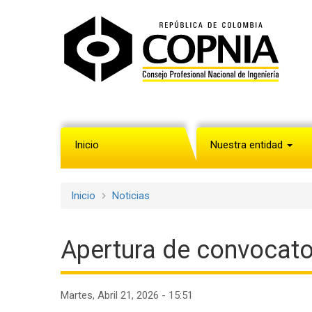
Pasar
al
contenido
principal
Inicio
Nuestra entidad
Navegación
principal
Inicio
Noticias
Sobrescribir
enlaces
Apertura de convocator
de
ayuda
Martes, Abril 21, 2026 - 15:51
a