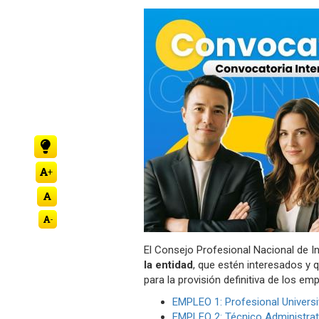
la
navegación
+
-
El Consejo Profesional Nacional de I
la entidad
, que estén interesados y 
para la provisión definitiva de los e
EMPLEO 1: Profesional Universit
EMPLEO 2: Técnico Administrat