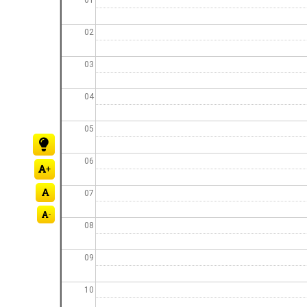
la
navegación
02
03
04
05
06
+
07
-
08
09
10