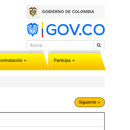
ontratación
Participa
Siguiente
››