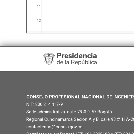
11
12
13
14
15
16
17
CONSEJO PROFESIONAL NACIONAL DE INGENIER
NIT: 800.214.417-9
18
Sede administrativa: calle 78 # 9-57 Bogotá
Regional Cundinamarca Seción A y B: calle 93 # 11A-2
19
contactenos@copnia.gov.co
20