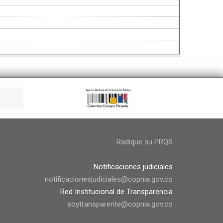
Radique su PRQS
Notificaciones judiciales
notificacionesjudiciales@copnia.gov.co
Red Institucional de Transparencia
soytransparente@copnia.gov.co