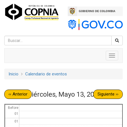
Pasar
al
contenido
principal
Navegación
Toggle
navigati
principal
Inicio
Calendario de eventos
Sobrescribir
enlaces
Miércoles, Mayo 13, 2026
‹‹
Anterior
Siguiente
››
de
Paginación
ayuda
Before
01
a
01