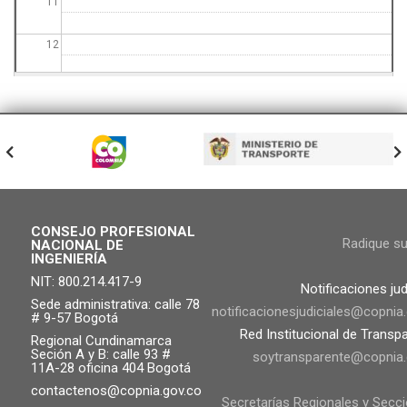
11
12
13
14
15
16
CONSEJO PROFESIONAL
Radique s
NACIONAL DE
INGENIERÍA
17
NIT: 800.214.417-9
Notificaciones jud
18
Sede administrativa: calle 78
notificacionesjudiciales@copnia
# 9-57 Bogotá
Red Institucional de Transp
Regional Cundinamarca
19
Seción A y B: calle 93 #
soytransparente@copnia.
11A-28 oficina 404 Bogotá
20
contactenos@copnia.gov.co
Secretarías Regionales y Secc