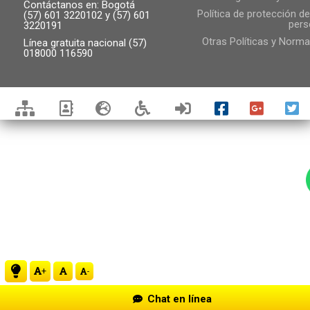
Contáctanos en: Bogotá
Política de protección d
(57) 601 3220102 y (57) 601
21
pers
3220191
Otras Políticas y Norma
Línea gratuita nacional (57)
22
018000 116590
23
+
-
Chat en línea