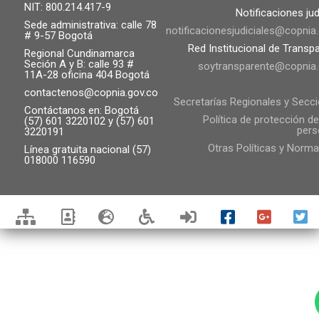
NIT: 800.214.417-9
Notificaciones jud
Sede administrativa: calle 78
notificacionesjudiciales@copnia
# 9-57 Bogotá
Red Institucional de Transp
Regional Cundinamarca
Seción A y B: calle 93 #
soytransparente@copnia.
11A-28 oficina 404 Bogotá
contactenos@copnia.gov.co
Secretarías Regionales y Secc
Contáctanos en: Bogotá
Política de protección d
(57) 601 3220102 y (57) 601
pers
3220191
Otras Políticas y Norma
Línea gratuita nacional (57)
018000 116590