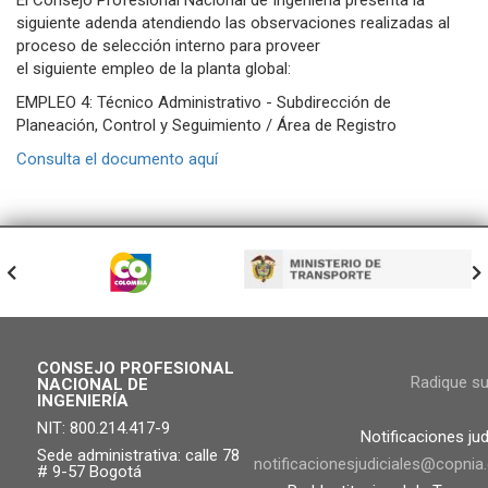
El Consejo Profesional Nacional de Ingeniería presenta la
siguiente adenda atendiendo las observaciones realizadas al
proceso de selección interno para proveer
el siguiente empleo de la planta global:
EMPLEO 4: Técnico Administrativo - Subdirección de
Planeación, Control y Seguimiento / Área de Registro
Consulta el documento aquí
CONSEJO PROFESIONAL
Radique s
NACIONAL DE
INGENIERÍA
NIT: 800.214.417-9
Notificaciones jud
Sede administrativa: calle 78
notificacionesjudiciales@copnia
# 9-57 Bogotá