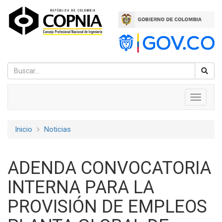
Pasar
al
contenido
principal
Navegación
Toggle
navigati
principal
Inicio
Noticias
Sobrescribir
enlaces
ADENDA CONVOCATORIA
de
INTERNA PARA LA
ayuda
PROVISIÓN DE EMPLEOS
a