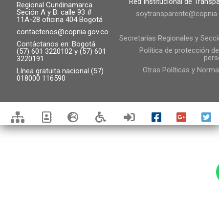
Red Institucional de Transp
Regional Cundinamarca
Seción A y B: calle 93 #
soytransparente@copnia.
11A-28 oficina 404 Bogotá
contactenos@copnia.gov.co
Secretarías Regionales y Secc
Contáctanos en: Bogotá
Política de protección d
(57) 601 3220102 y (57) 601
pers
3220191
Otras Políticas y Norma
Línea gratuita nacional (57)
018000 116590