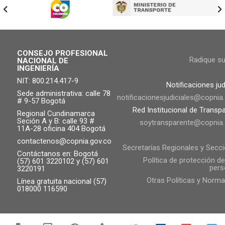
CONSEJO PROFESIONAL
Radique s
NACIONAL DE
INGENIERÍA
NIT: 800.214.417-9
Notificaciones jud
Sede administrativa: calle 78
notificacionesjudiciales@copnia
# 9-57 Bogotá
Red Institucional de Transp
Regional Cundinamarca
Seción A y B: calle 93 #
soytransparente@copnia.
11A-28 oficina 404 Bogotá
contactenos@copnia.gov.co
Secretarías Regionales y Secc
Contáctanos en: Bogotá
Política de protección d
(57) 601 3220102 y (57) 601
pers
3220191
Otras Políticas y Norma
Línea gratuita nacional (57)
018000 116590