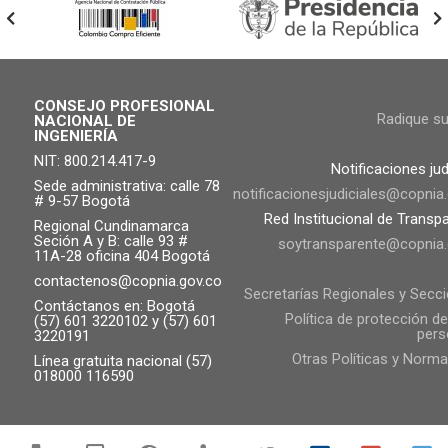
CONSEJO PROFESIONAL
Radique s
NACIONAL DE
INGENIERÍA
NIT: 800.214.417-9
Notificaciones jud
Sede administrativa: calle 78
notificacionesjudiciales@copnia
# 9-57 Bogotá
Red Institucional de Transp
Regional Cundinamarca
Seción A y B: calle 93 #
soytransparente@copnia.
11A-28 oficina 404 Bogotá
contactenos@copnia.gov.co
Secretarías Regionales y Secc
Contáctanos en: Bogotá
Política de protección d
(57) 601 3220102 y (57) 601
pers
3220191
Otras Políticas y Norma
Línea gratuita nacional (57)
018000 116590